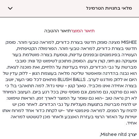
מלאי בחנויות הטרמינל
תיאור המוצר
תיאור ההטבה
MISHEE מציגה סומק חדשני בצורת כדורים, למראה טבעי וזוהר. סומק
חדשני בצורת כדורים, למראה טבעי וזוהר. הפורמולה הקטיפתית,
העשירה בפיגמנטים ובפנינים עדינות, נטמעת בצורה מושלמת בעור
ומעניקה גוון חיוני, קורן ורענן. הסומק מתוכנן לשימוש קל ונוח: סובבי
מברשת על גבי הכדורים, הניחי בעדינות על הלחיים, ואת מוכנה לצאת.
הוא נבנה בהדרגה ומאפשר שליטה מלאה בעוצמת הגוון - ללוק עדין של
היום או ללוק מודגש לערב. BLUSH BALLS מתאים לכל סוגי העור, יושב
בצורה אחידה ואינו מכביד. טאצ' קטן - שינוי גדול. למה תתאהבי בו? כי
הוא גם פרקטי, גם מהמם, וגם מוסיף שיק בכל רגע ביום. העיצוב המיוחד
לא רק נראה טוב -הוא גם שומר על המוצר לאורך זמן. הוראות שימוש:
יש להניח מברשת בתנועות מעגליות על גבי הכדורים. לאחר מכן יש
להניח על הפנים. למראה פיגמנטי יותר -יש לקחת כדור אחד למרוח אותו
ישירות על האזור הרצוי בעזרת האצבע ולאחר מכן לטשטש למראה
אחיד.
יצרן
Mishee nltd
,