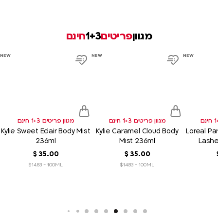
מגוון
פריטים
1+3
חינם
product
product
product
NEW
NEW
NEW
link
link
link
d
Add
Add
to
to
sh
wish
wish
list
list
מגוון פריטים 1+3 חינם
מגוון פריטים 1+3 חינם
Kylie Sweet Eclair Body Mist
Kylie Caramel Cloud Body
Loreal Par
236ml
Mist 236ml
Lash
Chromati
00
.
35
‏
$
00
.
35
‏
$
$14.83 - 100ML
$14.83 - 100ML