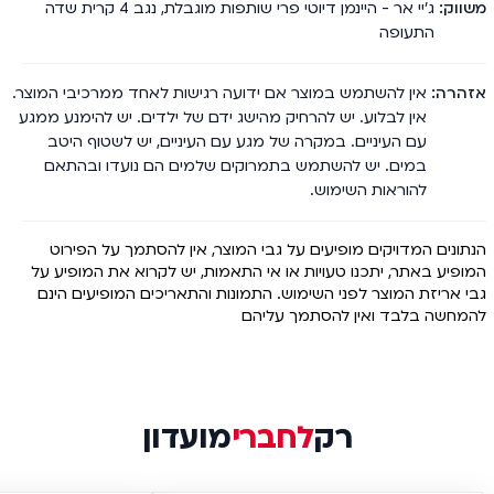
משווק
ג'יי אר - היינמן דיוטי פרי שותפות מוגבלת, נגב 4 קרית שדה
התעופה
אזהרה
אין להשתמש במוצר אם ידועה רגישות לאחד ממרכיבי המוצר.
אין לבלוע. יש להרחיק מהישג ידם של ילדים. יש להימנע ממגע
עם העיניים. במקרה של מגע עם העיניים, יש לשטוף היטב
במים. יש להשתמש בתמרוקים שלמים הם נועדו ובהתאם
להוראות השימוש.
הנתונים המדויקים מופיעים על גבי המוצר, אין להסתמך על הפירוט
המופיע באתר, יתכנו טעויות או אי התאמות, יש לקרוא את המופיע על
גבי אריזת המוצר לפני השימוש. התמונות והתאריכים המופיעים הינם
להמחשה בלבד ואין להסתמך עליהם
רק
לחברי
מועדון