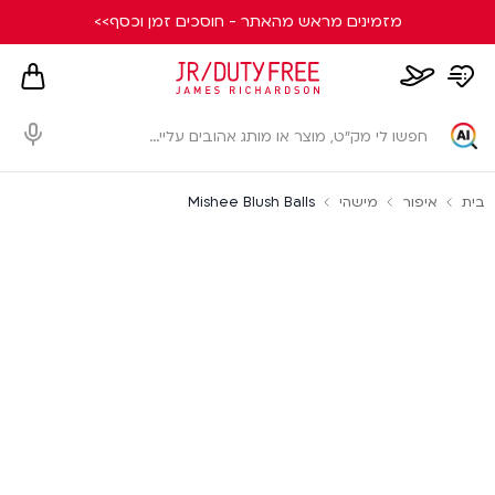
מזמינים מראש מהאתר - חוסכים זמן וכסף>>
hopping
whishlist
flight
card
page
dialog
בית
איפור
מישהי
Mishee Blush Balls