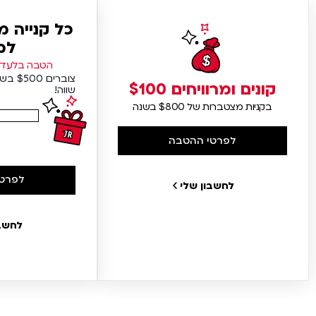
כל קנייה 
למ
הטבה בלעדית
צוברים
קונים ומרוויחים $100
שווה!
בקניות מצטברות של $800 בשנה
לפרטי ההטבה
לפרטי
לחשבון שלי
לחשבו