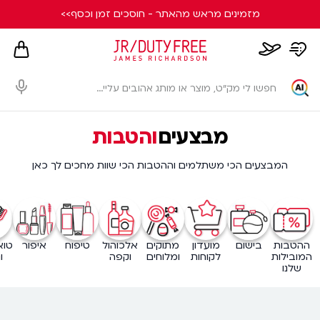
מזמינים מראש מהאתר - חוסכים זמן וכסף>>
hopping
whishlist
flight
card
page
dialog
מבצעים
והטבות
המבצעים הכי משתלמים וההטבות הכי שוות מחכים לך כאן
ההטבות
בישום
מועדון
מתוקים
אלכוהול
טיפוח
איפור
טוא
המובילות
לקוחות
ומלוחים
וקפה
ו
שלנו