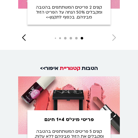
קונים 2 פריטים המשתתפים בהטבה
ו
ומקבלים 50% הנחה על הפריט הזול
מביניהם. בכפוף לתקנון>>
Close
Next
Next
Next
Next
Next
Next
slide
slide
slide
slide
slide
slide
הטבות
קטגוריית
איפור>>
פריטי מיני'ס 1+4 חינם
קונים 5 פריטים המשתתפים בהטבה
ומקבלים את הזול מביניהם ללא עלות.
ה