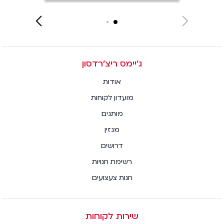
Close
Next
Next
slide
slide
ג׳יימס ריצ׳רדסון
אודות
מועדון לקוחות
מותגים
מגזין
דרושים
רשימת חנויות
חנות צעצועים
שירות לקוחות