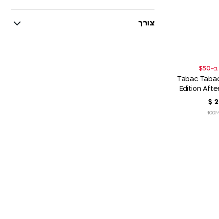
צורך
Tabac Tabac 
Edition Aft
2
‏
$