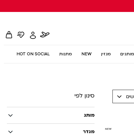
hopping
whishlist
flight
Toggle
card
page
dialog
My
Account
Menu
מותגים
מגזין
NEW
מתנות
HOT ON SOCIAL
סינון לפי
שים
מותג
NEW
מגדר