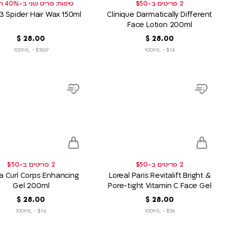
2 פריטים ב-$50
טיפוח: פריט שני ב-40% הנחה
3 Spider Hair Wax 150ml
Clinique Darmatically Different
Face Lotion 200ml
00
.
28
‏
$
00
.
28
‏
$
$18.67 - 100ML
$14 - 100ML
product
product
link
link
Add
Add
to
to
wish
wish
list
list
2 פריטים ב-$50
2 פריטים ב-$50
hancing
Loreal Paris Revitalift Bright &
Gel 200ml
Pore-tight Vitamin C Face Gel
Cream 50ml
00
.
28
‏
$
00
.
28
‏
$
$14 - 100ML
$56 - 100ML