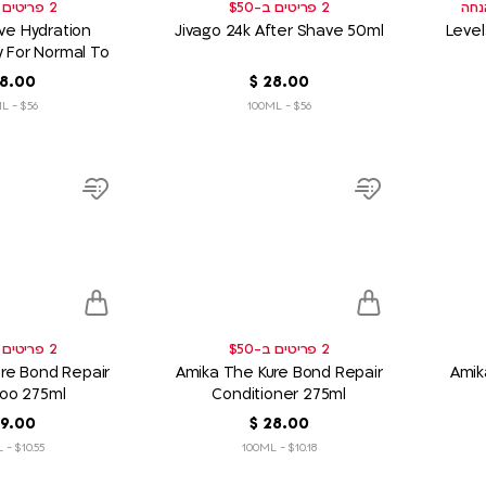
2 פריטים ב-$50
2 פריטים ב-$50
ve Hydration
Jivago 24k After Shave 50ml
Level
y For Normal To
isturizer 50ml
00
.
28
‏
$
00
.
8
$56 - 100ML
$56 - 100ML
product
product
link
link
Add
Add
to
to
wish
wish
list
list
2 פריטים ב-$50
2 פריטים ב-$50
re Bond Repair
Amika The Kure Bond Repair
Amika Curl Corps En
oo 275ml
Conditioner 275ml
00
.
28
‏
$
00
.
9
$10.55 - 100ML
$10.18 - 100ML