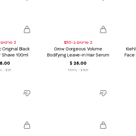
Add
Add
to
to
wish
wish
list
list
2 פריטים ב-$50
2 פריטים ב-$50
Original Black
Grow Gorgeous Volume
Kiehl
er Shave 100ml
Bodifying Leave-in Hair Serum
Face
150ml
00
.
28
‏
$
00
.
8
$28 - 100ML
$18.67 - 100ML
product
product
link
link
Add
Add
to
to
wish
wish
list
list