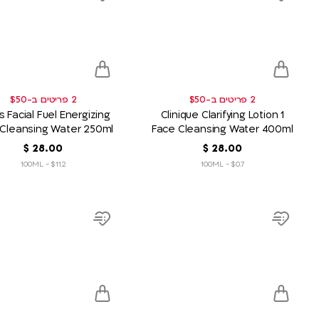
Add
Add
to
to
wish
wish
list
list
2 פריטים ב-$50
2 פריטים ב-$50
s Facial Fuel Energizing
Clinique Clarifying Lotion 1
 Cleansing Water 250ml
Face Cleansing Water 400ml
00
.
28
‏
$
00
.
28
‏
$
$11.2 - 100ML
$0.7 - 100ML
product
product
link
link
Add
Add
to
to
wish
wish
list
list