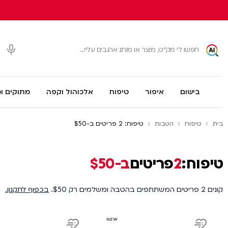
בישום
איפור
טיפוח
אלכוהול וקפה
מתוקים ו
בית
טיפוח
הטבות
טיפוח: 2 פריטים ב-$50
טיפוח:
2
פריטים
ב-$50
קונים 2 פריטים המשתתפים בהטבה ומשלמים רק $50.
בכפוף לתקנון.
product
product
NEW
link
link