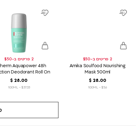
product
product
link
link
Add
Add
to
to
wish
wish
list
list
2 פריטים ב-$50
2 פריטים ב-$50
therm Aquapower 48h
Amika Soulfood Nourishing
ction Deodorant Roll On
Mask 500ml
75ml
00
.
28
‏
$
00
.
28
‏
$
$37.33 - 100ML
$5.6 - 100ML
ט