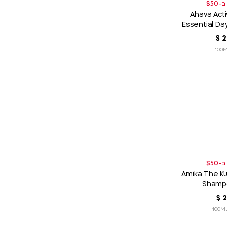
Ahava Acti
Essential Da
Dry Skin Mo
2
‏
$
Amika The Ku
Shamp
2
‏
$