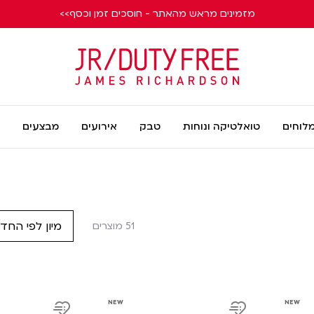
מזמינים מראש מהאתר - חוסכים זמן וכסף>>
James
Richardson
מלוחים
טואלטיקה ונוחות
טבק
אירועים
מבצעים
מיון לפי החד
51 מוצרים
product
product
NEW
NEW
link
link