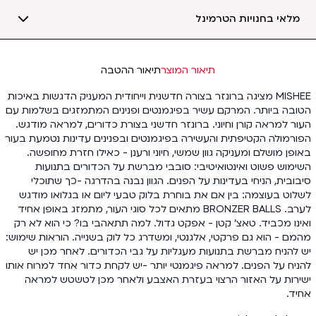
מלאי בחנויות הטרמינל
תיאור המוצר
תיאור ההטבה
MISHEE מציגה ברונזר בצורה חדשנית וייחודית המעניק הדגשות באיכות
הטובה ביותר. המרקם עשיר בפיגמנטים ופנינים המתמזגים בשלמות עם
העור למראה קורן וחיוני. ברונזר חדשני בצורת כדורים, למראה מודגש.
הפורמולה הקטיפתית והעשירה בפיגמנטים ובפנינים עדינות נטמעת בעור
באופן מושלם ומעניקה גוון שמשי, חיוני ורענן - כאילו חזרת מחופשה.
השימוש פשוט ואינטואיטיבי: סובבי מברשת על הכדורים בתנועות
סיבובית, הניחי בעדינות על הפנים. הגוון נבנה בהדרגה -כך שתוכלי
לשלוט בעוצמה: בין אם את בוחרת בלוק טבעי ליום או בגלואו מודגש
לערב. BRONZER BALLS מתאים לכל סוגי העור, מתמזג באופן אחיד
ואינו מכביד. טאצ' קטן - אפקט גדול. למה תתאהבי בו? כי הוא לא רק
מהמם - הוא גם פרקטי, אלגנטי, ומשדרג כל לוק בשנייה. הוראות שימוש:
יש להניח מברשת בתנועות מעגליות על גבי הכדורים. לאחר מכן יש
להניח על הפנים. למראה פיגמנטי יותר -יש לקחת כדור אחד למרוח אותו
ישירות על האזור הרצוי בעזרת האצבע ולאחר מכן לטשטש למראה
אחיד.