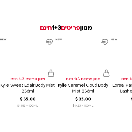
מגוון
פריטים
1+3
חינם
product
product
product
NEW
NEW
NEW
link
link
link
d
Add
Add
to
to
sh
wish
wish
list
list
מגוון פריטים 1+3 חינם
מגוון פריטים 1+3 חינם
Kylie Sweet Eclair Body Mist
Kylie Caramel Cloud Body
Loreal Par
236ml
Mist 236ml
Lash
Chromati
00
.
35
‏
$
00
.
35
‏
$
$14.83 - 100ML
$14.83 - 100ML