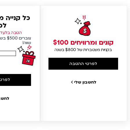
כל קנייה 
למ
הטבה בלעדית
צוברים
קונים ומרוויחים $100
שווה!
בקניות מצטברות של $800 בשנה
לפרטי ההטבה
לפרטי
לחשבון שלי
לחשבו