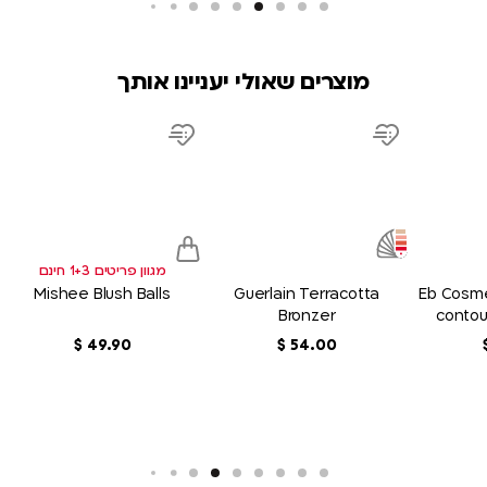
מוצרים שאולי יעניינו אותך
product
product
product
link
link
link
d
Add
Add
to
to
sh
wish
wish
list
list
מגוון פריטים 1+3 חינם
Mishee Blush Balls
Guerlain Terracotta
Eb Cosme
Bronzer
contou
00
.
54
‏
$
90
.
49
‏
$