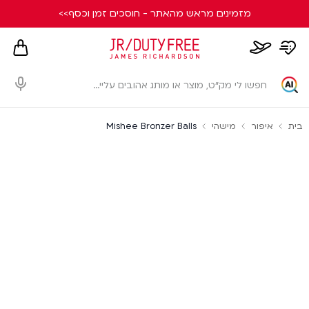
מזמינים מראש מהאתר - חוסכים זמן וכסף>>
hopping
whishlist
flight
card
page
dialog
בית
איפור
מישהי
Mishee Bronzer Balls