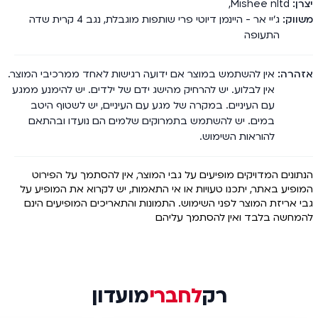
יצרן
Mishee nltd
,
משווק
ג'יי אר - היינמן דיוטי פרי שותפות מוגבלת, נגב 4 קרית שדה
התעופה
אזהרה
אין להשתמש במוצר אם ידועה רגישות לאחד ממרכיבי המוצר.
אין לבלוע. יש להרחיק מהישג ידם של ילדים. יש להימנע ממגע
עם העיניים. במקרה של מגע עם העיניים, יש לשטוף היטב
במים. יש להשתמש בתמרוקים שלמים הם נועדו ובהתאם
להוראות השימוש.
הנתונים המדויקים מופיעים על גבי המוצר, אין להסתמך על הפירוט
המופיע באתר, יתכנו טעויות או אי התאמות, יש לקרוא את המופיע על
גבי אריזת המוצר לפני השימוש. התמונות והתאריכים המופיעים הינם
להמחשה בלבד ואין להסתמך עליהם
רק
לחברי
מועדון