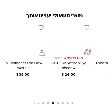
מוצרים שאולי יעניינו אותך
product
product
product
link
link
link
d
Add
Add
to
to
sh
wish
wish
list
list
מגוון פריטים 1+3 חינם
Eb Cosmetics Eye Brow
GA-DE Velveteen Eye
Byneta 
Wax Kit
shadow
00
.
24
‏
$
00
.
38
‏
$