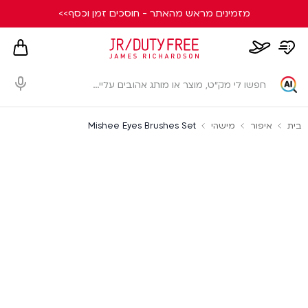
מזמינים מראש מהאתר - חוסכים זמן וכסף>>
hopping
whishlist
flight
card
page
dialog
בית
איפור
מישהי
Mishee Eyes Brushes Set