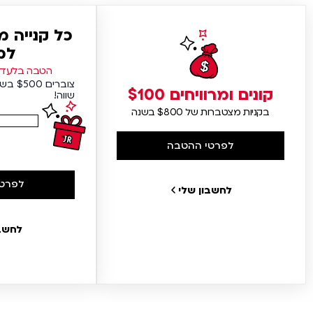
כל קנייה 
למ
הטבה בלעדית
צוברים
קונים ומרוויחים $100
שווה!
בקניות מצטברות של $800 בשנה
לפרטי ההטבה
לפרטי
לחשבון שלי
לחשבו