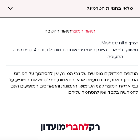
מלאי בחנויות הטרמינל
תיאור המוצר
תיאור ההטבה
יצרן
Mishee nltd
,
משווק
ג'יי אר - היינמן דיוטי פרי שותפות מוגבלת, נגב 4 קרית שדה
התעופה
הנתונים המדויקים מופיעים על גבי המוצר, אין להסתמך על הפירוט
המופיע באתר, יתכנו טעויות או אי התאמות, יש לקרוא את המופיע על
גבי אריזת המוצר לפני השימוש. התמונות והתאריכים המופיעים הינם
להמחשה בלבד ואין להסתמך עליהם
רק
לחברי
מועדון