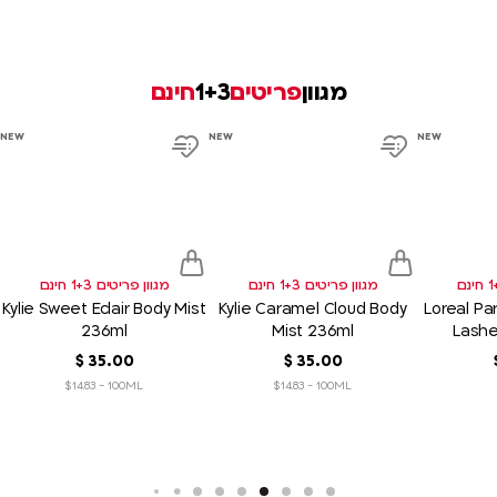
מגוון
פריטים
1+3
חינם
product
product
product
NEW
NEW
NEW
link
link
link
d
Add
Add
to
to
sh
wish
wish
list
list
מגוון פריטים 1+3 חינם
מגוון פריטים 1+3 חינם
Kylie Sweet Eclair Body Mist
Kylie Caramel Cloud Body
Loreal Par
236ml
Mist 236ml
Lash
Chromati
00
.
35
‏
$
00
.
35
‏
$
$14.83 - 100ML
$14.83 - 100ML