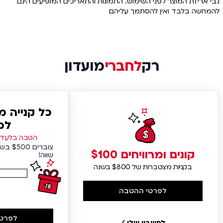
גבי אריזת המוצר לפני השימוש. התמונות והתאריכים המופיעים הינם
להמחשה בלבד ואין להסתמך עליהם
רק
לחברי
מועדון
כל קנייה 
למ
הטבה בלעדית
צוברים
קונים ומרוויחים $100
שווה!
בקניות מצטברות של $800 בשנה
לפרטי ההטבה
לפרטי
לחשבון שלי