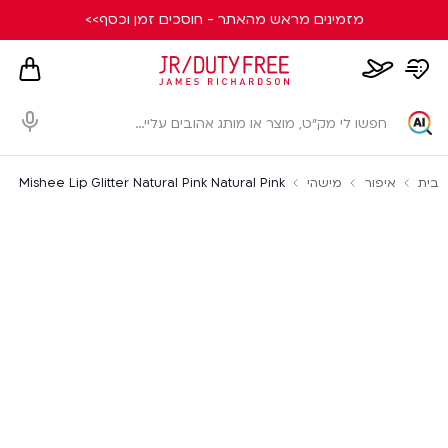
מזמינים מראש מהאתר - חוסכים זמן וכסף>>
hopping
whishlist
flight
card
page
dialog
בית
איפור
מישהי
Mishee Lip Glitter Natural Pink Natural Pink