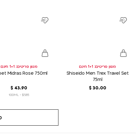
product
product
link
link
Add
Add
to
to
wish
wish
list
list
מגוון פריטים: 1+1 חינם
מגוון פריטים: 1+1 חינם
bet Midras Rose 750ml
Shiseido Men Trex Travel Set
75ml
00
.
30
‏
$
90
.
43
‏
$
$5.85 - 100ML
ט