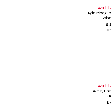
נם
Kylie Minogue
Wine
‏
$
נם
Avelin, Hai
Cr
‏
$