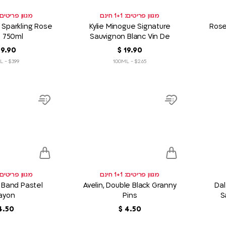
מגוון פריטים: 1+1 חינם
מגוון פריטים: 1+1 חי
 Sparkling Rose
Kylie Minogue Signature
Rose
 750ml
Sauvignon Blanc Vin De
France 750ml
90
.
19
‏
$
90
.
29
$3.99 - 100ML
$2.65 - 100ML
product
product
link
link
Add
Add
to
to
wish
wish
list
list
מגוון פריטים: 1+1 חינם
מגוון פריטים: 1+1 חי
r Band Pastel
Avelin, Double Black Granny
Da
ayon
Pins
S
50
.
4
‏
$
50
.
4