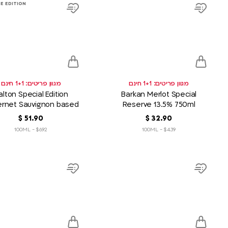
product
product
E EDITION
link
link
Add
Add
to
to
wish
wish
list
list
מגוון פריטים: 1+1 חינם
מגוון פריטים: 1+1 חינם
alton Special Edition
Barkan Merlot Special
rnet Sauvignon based
Reserve 13.5% 750ml
blend 13.5% 750ml
90
.
32
‏
$
90
.
51
‏
$
$6.92 - 100ML
$4.39 - 100ML
product
product
link
link
Add
Add
to
to
wish
wish
list
list