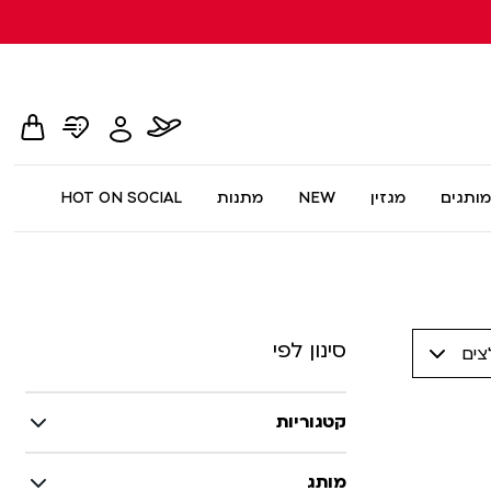
hopping
whishlist
flight
Toggle
card
page
dialog
My
Account
Menu
מותגים
מגזין
NEW
מתנות
HOT ON SOCIAL
סינון לפי
צים
קטגוריות
מותג