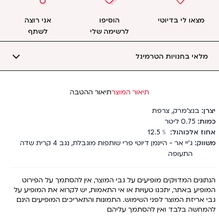
מצאו לי בדיוטי
הוסיפו
אני רוצה
לרשימה שלי
לשתף
מלאי בחנויות הטרמינל
תיאור המוצר
תיאור ההטבה
יצרן
בנצ'מרק
,
צרפת
כמות
0.75
ליטר
אחוז אלכוהול
﹪
12.5
משווק
ג'יי אר - היינמן דיוטי פרי שותפות מוגבלת, נגב 4 קרית שדה
התעופה
הנתונים המדויקים מופיעים על גבי המוצר, אין להסתמך על הפירוט
המופיע באתר, יתכנו טעויות או אי התאמות, יש לקרוא את המופיע על
גבי אריזת המוצר לפני השימוש. התמונות והתאריכים המופיעים הינם
להמחשה בלבד ואין להסתמך עליהם