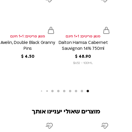
link
link
d
Add
Add
to
to
sh
wish
wish
list
list
מגוון פריטים: 1+1 חינם
מגוון פריטים: 1+1 חינם
Avelin, Double Black Granny
Dalton Hamsa Cabernet
Pins
Sauvignon 14% 750ml
90
.
48
‏
$
50
.
4
‏
$
$6.52 - 100ML
מוצרים שאולי יעניינו אותך
product
product
link
link
d
Add
Add