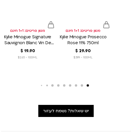
to
to
sh
wish
wish
list
list
מגוון פריטים: 1+1 חינם
מגוון פריטים: 1+1 חינם
Kylie Minogue Signature
Kylie Minogue Prosecco
Sauvignon Blanc Vin De
Rose 11% 750ml
France 750ml
90
.
29
‏
$
90
.
19
‏
$
$2.65 - 100ML
$3.99 - 100ML
יש שאלות? נשמח לעזור