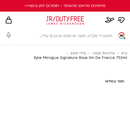
מזמינים מראש מהאתר - חוסכים זמן וכסף>>
hopping
whishlist
flight
card
page
dialog
בית
אלכוהול וקפה
קיילי מינוג
Kylie Minogue Signature Rose Vin De France 750ml
חסר במלאי