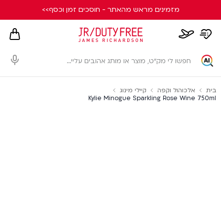
מזמינים מראש מהאתר - חוסכים זמן וכסף>>
hopping
whishlist
flight
card
page
dialog
בית
אלכוהול וקפה
קיילי מינוג
Kylie Minogue Sparkling Rose Wine 750ml