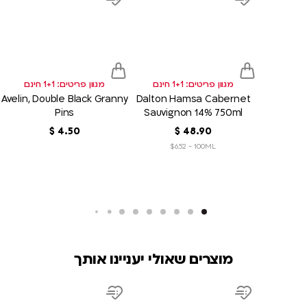
link
link
d
Add
Add
to
to
sh
wish
wish
list
list
מגוון פריטים: 1+1 חינם
מגוון פריטים: 1+1 חינם
Avelin, Double Black Granny
Dalton Hamsa Cabernet
Pins
Sauvignon 14% 750ml
90
.
48
‏
$
50
.
4
‏
$
$6.52 - 100ML
מוצרים שאולי יעניינו אותך
product
product
link
link
d
Add
Add