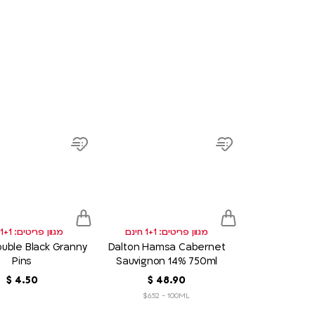
product
link
Add
Add
to
to
wish
wish
list
list
מגוון פריטים: 1+1 חינם
מגוון פריטים: 1+1 חינם
Double Black Granny
Dalton Hamsa Cabernet
Pins
Sauvignon 14% 750ml
90
.
48
‏
$
50
.
4
‏
$
$6.52 - 100ML