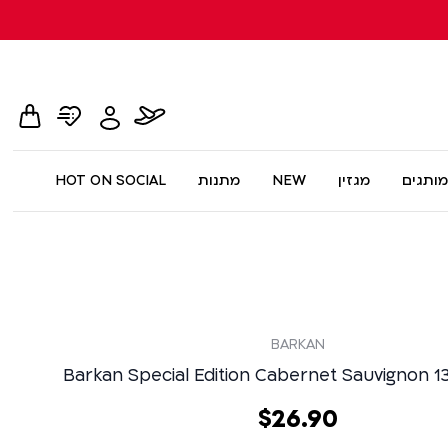
hopping
whishlist
flight
Toggle
card
page
dialog
My
Account
Menu
מותגים
מגזין
NEW
מתנות
HOT ON SOCIAL
BARKAN
Barkan Special Edition Cabernet Sauvignon 1
90
.
26
‏
$