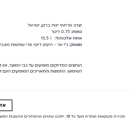
יצרן
מרתפי יינות ברקן
,
ישראל
כמות
0.75
ליטר
אחוז אלכוהול
﹪
13.5
משווק
ג'יי אר - היינמן דיוטי פרי שותפות מוגבלת, נגב 4 קרית 
הנתונים המדויקים מופיעים על גבי המוצר, אין
השימוש. התמונות והתאריכים המופיעים הינם
אזה
מכירת משקאות מותרת מעל גיל 18, ייתכנו שינויים מהמחירים וההטבות המוצגים באתר. המחיר הקובע הינו המחיר המוצג בחנויות | בהזמנה מראש, המחיר הקובע הינו מחיר הסל הכולל הנמוך מבין השניים במועד התשלום בפועל בחנות.