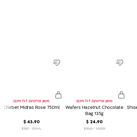
product
product
prod
link
link
link
d
Add
Add
to
to
sh
wish
wish
list
list
מגוון פריטים: 1+1 חינם
מגוון פריטים: 1+1 חינם
Chirbet Midras Rose 750ml
Wafers Hazelnut Chocolate
Shis
Bag 135g
90
.
24
‏
$
90
.
43
‏
$
$5.85 - 100ML
$18.44 - 100GR