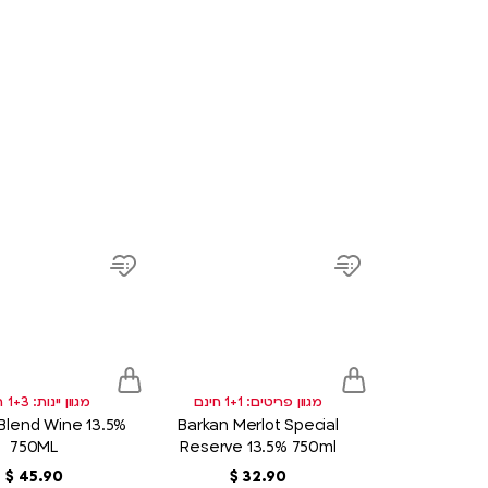
product
link
Add
Add
to
to
wish
wish
list
list
מגוון פריטים: 1+1 חינם
מגוון יינות: 1+3 חינם
Blend Wine 13.5%
Barkan Merlot Special
750ML
Reserve 13.5% 750ml
90
.
32
‏
$
90
.
45
‏
$