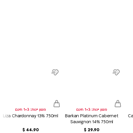
product
product
prod
link
link
link
d
Add
Add
to
to
sh
wish
wish
list
list
מגוון יינות: 1+3 חינם
מגוון יינות: 1+3 חינם
Liza Chardonnay 13% 750ml
Barkan Platinum Cabernet
Ca
Sauvignon 14% 750ml
90
.
29
‏
$
90
.
44
‏
$