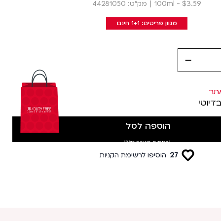
$3.59 - 100ml
|
מק״ט: 44281050
מגוון פריטים: 1+1 חינם
decrease
תר
בדיוטי
הוספה לסל
(לטסים מטרמינל 3)
27
הוסיפו לרשימת הקניות