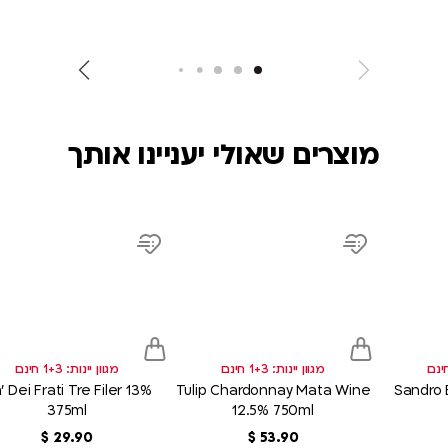
מוצרים שאולי יעניינו אותך
uct
product
product
link
link
Add
Add
to
to
wish
wish
list
list
מגוון יינות: 1+3 חינם
מגוון יינות: 1+3 חינם
' Dei Frati Tre Filer 13%
Tulip Chardonnay Mata Wine
Sandro 
375ml
12.5% 750ml
90
.
53
‏
$
90
.
29
‏
$