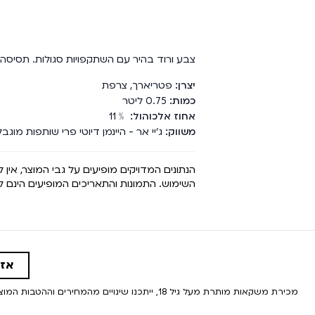
צבע ורוד בהיר עם השתקפויות סגולות. תסיסה עד
יצרן
פטריארך
,
צרפת
כמות
0.75
ליטר
אחוז אלכוהול
﹪
11
משווק
ג'יי אר - היינמן דיוטי פרי שותפות מוגבלת, נגב 4 קרית 
הנתונים המדויקים מופיעים על גבי המוצר, אין
השימוש. התמונות והתאריכים המופיעים הינם
אזה
מכירת משקאות מותרת מעל גיל 18, ייתכנו שינויים מהמחירים וההטבות המוצגים באתר. המחיר הקובע הינו המחיר המוצג בחנויות | בהזמנה מראש, המחיר הקובע הינו מחיר הסל הכולל הנמוך מבין השניים במועד התשלום בפועל בחנות.