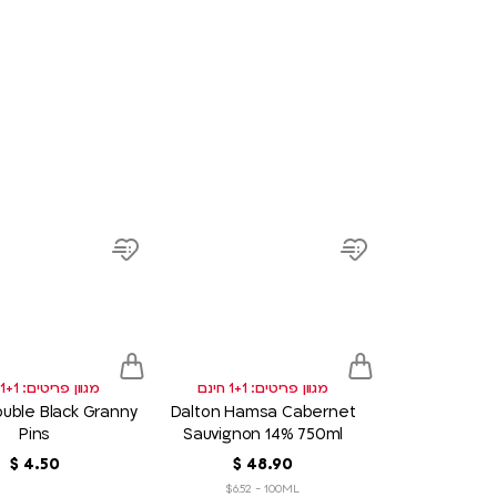
product
link
Add
Add
to
to
wish
wish
list
list
מגוון פריטים: 1+1 חינם
מגוון פריטים: 1+1 חינם
Double Black Granny
Dalton Hamsa Cabernet
Pins
Sauvignon 14% 750ml
90
.
48
‏
$
50
.
4
‏
$
$6.52 - 100ML