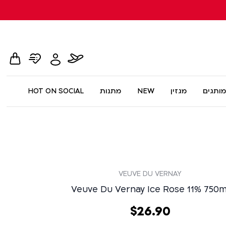
hopping
whishlist
flight
Toggle
card
page
dialog
My
Account
Menu
מותגים
מגזין
NEW
מתנות
HOT ON SOCIAL
VEUVE DU VERNAY
Veuve Du Vernay Ice Rose 11% 750m
90
.
26
‏
$