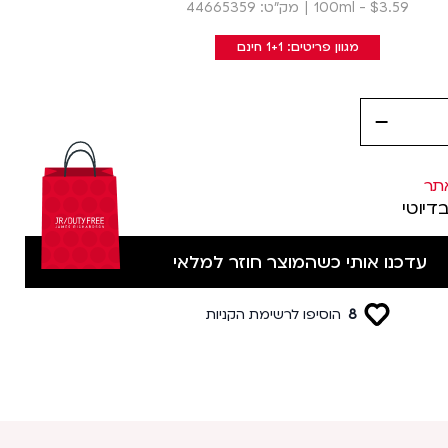
$3.59 - 100ml
|
מק״ט: 44665359
מגוון פריטים: 1+1 חינם
decrease
תר
בדיוטי
עדכנו אותי כשהמוצר חוזר למלאי
8
הוסיפו לרשימת הקניות