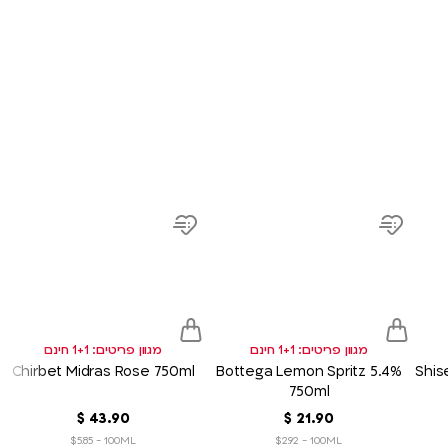
product
product
prod
link
link
link
d
Add
Add
to
to
sh
wish
wish
list
list
מגוון פריטים: 1+1 חינם
מגוון פריטים: 1+1 חינם
Chirbet Midras Rose 750ml
Bottega Lemon Spritz 5.4%
Shis
750ml
90
.
21
‏
$
90
.
43
‏
$
$5.85 - 100ML
$2.92 - 100ML