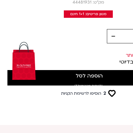
מק״ט: 44481931
מגוון פריטים: 1+1 חינם
decrease
תר
בדיוטי
הוספה לסל
(לטסים מטרמינל 3)
2
הוסיפו לרשימת הקניות