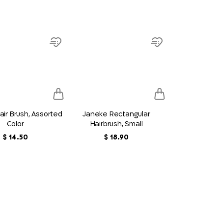
product
link
Add
Add
to
to
wish
wish
list
list
ir Brush, Assorted
Janeke Rectangular
Color
Hairbrush, Small
90
.
18
‏
$
50
.
14
‏
$