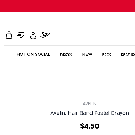
hopping
whishlist
flight
Toggle
card
page
dialog
My
Account
Menu
מותגים
מגזין
NEW
מתנות
HOT ON SOCIAL
AVELIN
Avelin, Hair Band Pastel Crayon
50
.
4
‏
$