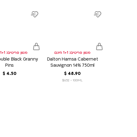
product
link
Add
Add
to
to
wish
wish
list
list
מגוון פריטים: 1+1 חינם
מגוון פריטים: 1+1 חינם
Double Black Granny
Dalton Hamsa Cabernet
Pins
Sauvignon 14% 750ml
90
.
48
‏
$
50
.
4
‏
$
$6.52 - 100ML