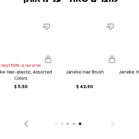
uct
product
product
link
link
Add
Add
to
to
wish
wish
list
list
פריט שני ב-50% הנחה
ke Hair-elastic, Assorted
Janeke Hair Brush
Janeke Ha
Colors
90
.
42
‏
$
50
.
5
‏
$