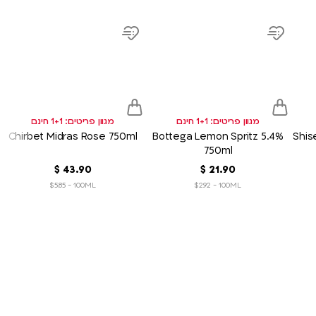
product
product
prod
link
link
link
d
Add
Add
to
to
sh
wish
wish
list
list
מגוון פריטים: 1+1 חינם
מגוון פריטים: 1+1 חינם
Chirbet Midras Rose 750ml
Bottega Lemon Spritz 5.4%
Shis
750ml
90
.
21
‏
$
90
.
43
‏
$
$5.85 - 100ML
$2.92 - 100ML