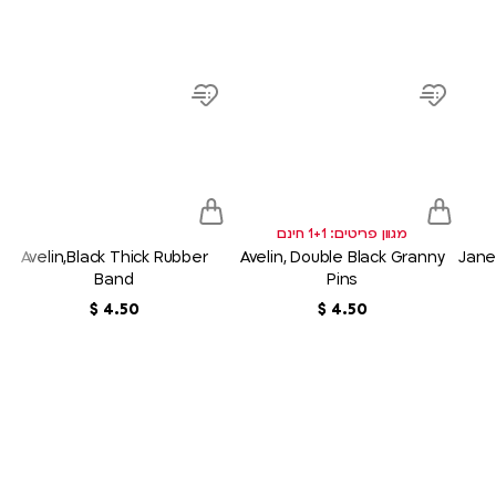
product
product
prod
link
link
link
d
Add
Add
to
to
sh
wish
wish
list
list
מגוון פריטים: 1+1 חינם
Avelin,Black Thick Rubber
Avelin, Double Black Granny
Jane
Band
Pins
50
.
4
‏
$
50
.
4
‏
$