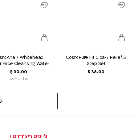
product
product
link
link
Add
Add
to
to
wish
wish
list
list
srx Aha 7 Whitehead
Cosrx Pure Fit Cica-7 Relief 3
 Face Cleansing Water
Step Set
100ml
00
.
36
‏
$
00
.
30
‏
$
$30 - 100ML
ט
ג׳יימס ריצ׳רדסון