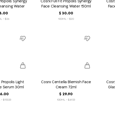
 Propolis Synergy
Cosrx Full Fit Propolis Synergy
Cosr
leansing Water
Face Cleansing Water 150ml
Fac
0ml
00
.
30
‏
$
00
.
3
$26 - 100ML
$20 - 100ML
product
product
link
link
Add
Add
to
to
wish
wish
list
list
t Propolis Light
Cosrx Centella Blemish Face
Cosr
e Serum 30ml
Cream 72ml
Gla
90
.
29
‏
$
00
.
6
$153.33 - 100ML
$41.53 - 100ML