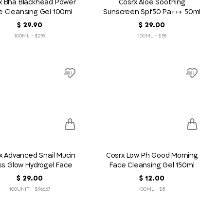
x Bha Blackhead Power
Cosrx Aloe Soothing
e Cleansing Gel 100ml
Sunscreen Spf50 Pa+++ 50ml
00
.
29
‏
$
90
.
29
‏
$
$29.9 - 100ML
$58 - 100ML
product
product
link
link
Add
Add
to
to
wish
wish
list
list
x Advanced Snail Mucin
Cosrx Low Ph Good Morning
ss Glow Hydrogel Face
Face Cleansing Gel 150ml
Mask 3units Set
00
.
12
‏
$
00
.
29
‏
$
$966.67 - 100UNIT
$8 - 100ML