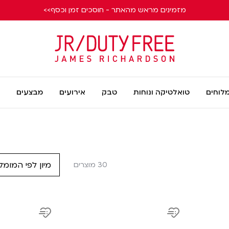
מזמינים מראש מהאתר - חוסכים זמן וכסף>>
James
Richardson
מלוחים
טואלטיקה ונוחות
טבק
אירועים
מבצעים
מיון לפי המומל
30 מוצרים
product
product
link
link
Add
Add
to
to