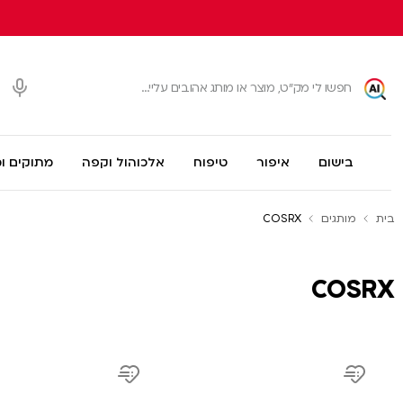
בישום
איפור
טיפוח
אלכוהול וקפה
מתוקים ו
בית
מותגים
COSRX
COSRX
product
product
link
link
Add
Add
to
to