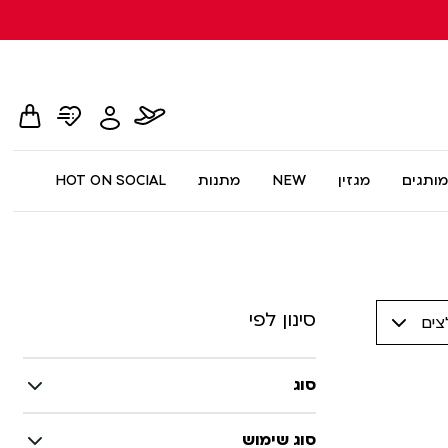
hopping
whishlist
flight
Toggle
card
page
dialog
My
Account
Menu
מותגים
מגזין
NEW
מתנות
HOT ON SOCIAL
סינון לפי
צים
סוג
סוג שימוש