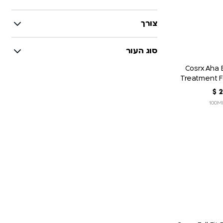
צורך
סוג העור
Cosrx Aha B
Treatment F
Wate
2
‏
$