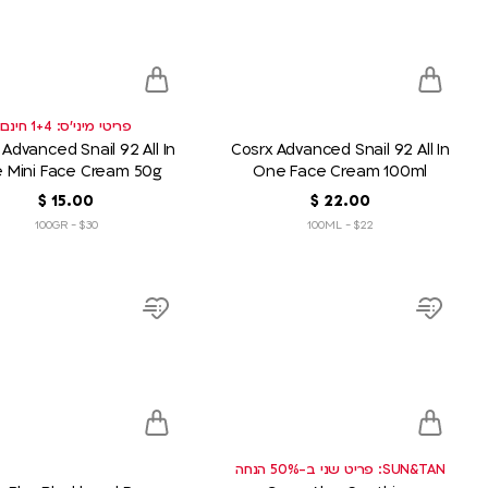
wish
wish
list
list
פריטי מיני'ס: 1+4 חינם
 Advanced Snail 92 All In
Cosrx Advanced Snail 92 All In
 Mini Face Cream 50g
One Face Cream 100ml
00
.
22
‏
$
00
.
15
‏
$
$30 - 100GR
$22 - 100ML
product
product
link
link
Add
Add
to
to
wish
wish
list
list
SUN&TAN: פריט שני ב-50% הנחה