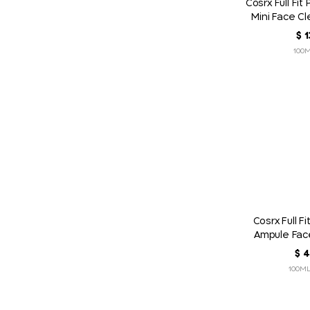
Cosrx Full Fit
Mini Face C
5
1
‏
$
Cosrx Full Fi
Ampule Fac
4
‏
$