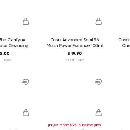
wish
wish
list
list
ha Clarifying
Cosrx Advanced Snail 96
Cosrx
ace Cleansing
Mucin Power Essence 100ml
One
r 150ml
90
.
19
‏
$
00
.
5
$16.67 - 100ML
$19.9 - 100ML
product
product
link
link
Add
Add
to
to
wish
wish
list
list
מגוון פריטים ב-$25 לחברי מועדון