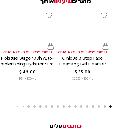
מוצרים
שיענינו
אותך
product
product
link
link
d
Add
Add
to
to
sh
wish
wish
list
list
טיפוח: פריט שני ב-40% הנחה
טיפוח: פריט שני ב-40% הנחה
Moisture Surge 100h Auto-
Clinique 3 Step Face
replenishing Hydrator 50ml
Cleansing Gel Cleanser
Liquid 150ml
00
.
35
‏
$
00
.
42
‏
$
$84 - 100ML
$23.33 - 100ML
כותבים
עלינו