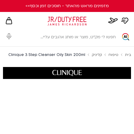
מזמינים מראש מהאתר - חוסכים זמן וכסף>>
hopping
whishlist
flight
card
page
dialog
בית
טיפוח
קליניק
Clinique 3 Step Cleanser Oily Skin 200ml