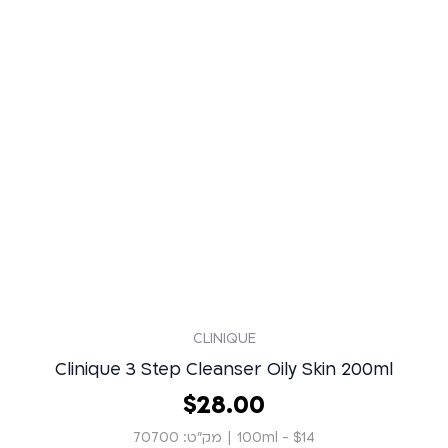
CLINIQUE
Clinique 3 Step Cleanser Oily Skin 200ml
00
.
28
‏
$
$14 - 100ml
|
מק״ט: 70700