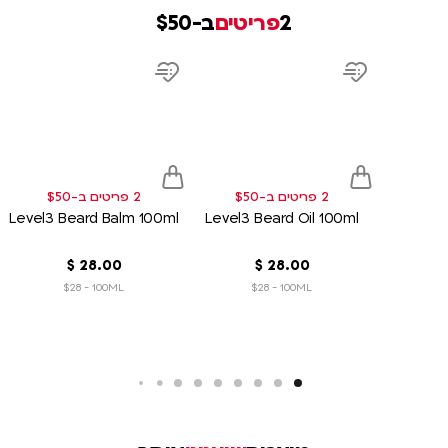
2
פריטים
ב-$50
product
product
link
link
d
Add
Add
to
to
sh
wish
wish
list
list
2 פריטים ב-$50
2 פריטים ב-$50
Level3 Beard Balm 100ml
Level3 Beard Oil 100ml
00
.
28
‏
$
00
.
28
‏
$
$28 - 100ML
$28 - 100ML