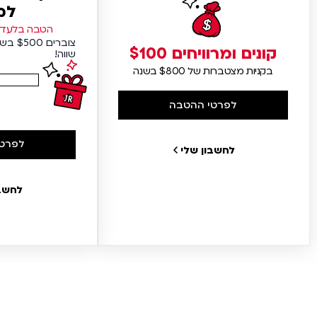
למ
הטבה בלעדית
צוברים
קונים ומרוויחים $100
שווה!
בקניות מצטברות של $800 בשנה
לפרטי ההטבה
לפרטי
לחשבון שלי
לחשבו