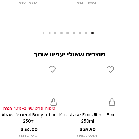
$3.67 - 100ML
$8.43 - 100ML
מוצרים שאולי יעניינו אותך
product
product
link
link
d
Add
Add
to
to
sh
wish
wish
list
list
טיפוח: פריט שני ב-40% הנחה
Ahava Mineral Body Lotion
Kerastase Elixir Ultime Bain
250ml
250ml
90
.
39
‏
$
00
.
36
‏
$
$14.4 - 100ML
$15.96 - 100ML