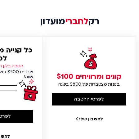
רק
לחברי
מועדון
כל קנייה 
למ
הטבה בלעדית
צוברים
קונים ומרוויחים $100
שווה!
בקניות מצטברות של $800 בשנה
לפרטי ההטבה
לפרטי
לחשבון שלי
לחשבו