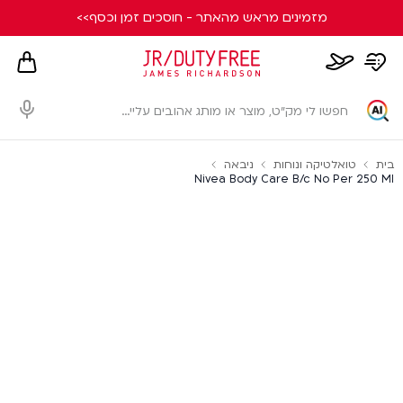
מזמינים מראש מהאתר - חוסכים זמן וכסף>>
hopping
whishlist
flight
card
page
dialog
בית
טואלטיקה ונוחות
ניבאה
Nivea Body Care B/c No Per 250 Ml