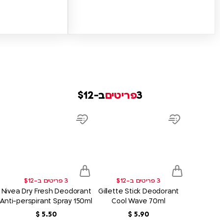
3
פריטים
ב-$12
product
product
link
link
d
Add
Add
to
to
sh
wish
wish
list
list
3 פריטים ב-$12
3 פריטים ב-$12
Nivea Dry Fresh Deodorant
Gillette Stick Deodorant
Anti-perspirant Spray 150ml
Cool Wave 70ml
90
.
5
‏
$
50
.
5
‏
$