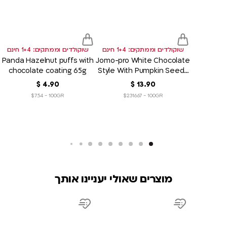
sh
wish
wish
list
list
שוקולדים וממתקים: 1+4 חינם
שוקולדים וממתקים: 1+4 חינם
Panda Hazelnut puffs with
Jomo-pro White Chocolate
chocolate coating 65g
Style With Pumpkin Seeds
And Peanut 3x60g
90
.
13
‏
$
90
.
4
‏
$
$7.54 - 100GR
$2316.67 - 100GR
מוצרים שאולי יעניינו אותך
product
product
link
link
d
Add
Add
to
to
sh
wish
wish