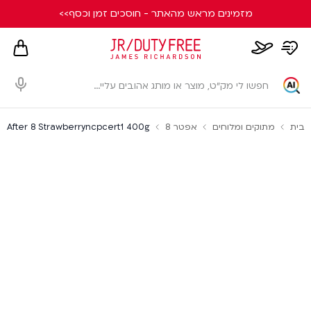
מזמינים מראש מהאתר - חוסכים זמן וכסף>>
hopping
whishlist
flight
card
page
dialog
בית
מתוקים ומלוחים
אפטר 8
After 8 Strawberryncpcert1 400g