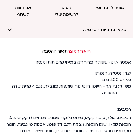
מצאו לי בדיוטי
הוסיפו
אני רוצה
לרשימה שלי
לשתף
מלאי בחנויות הטרמינל
תיאור המוצר
תיאור ההטבה
אפטר אייט- שוקולד מריר דק במילוי קרם תות ומנטה.
יצרן
נסטלה
,
דנמרק
כמות
400
גרם
משווק
ג'יי אר - היינמן דיוטי פרי שותפות מוגבלת, נגב 4 קרית שדה
התעופה
רכיבים
רכיבים: סוכר, עיסת קקאו, סירופ גלוקוז, שמנים צמחיים (דקל, שיאה),
חמאת קקאו, שמן חמאה, אבקת חלב דל שומן, אבקת מי גבינה, חומר
טעם וריח טבעי תות שדה, חומרי טעם וריח, חומר מייצב (אנזים