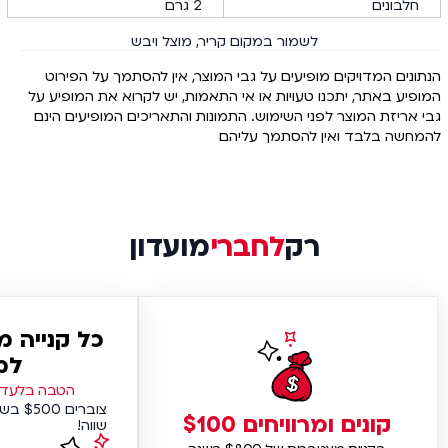
חלבונים
2 גרם
לשמור במקום קריר, מוצל ויבש
הנתונים המדויקים מופיעים על גבי המוצר, אין להסתמך על הפירוט
המופיע באתר, יתכנו טעויות או אי התאמות, יש לקרוא את המופיע על
גבי אריזת המוצר לפני השימוש. התמונות והתאריכים המופיעים הינם
להמחשה בלבד ואין להסתמך עליהם
רק
לחברי
מועדון
כל קנייה 
למ
הטבה בלעדית
צוברים
קונים ומרוויחים $100
שווה!