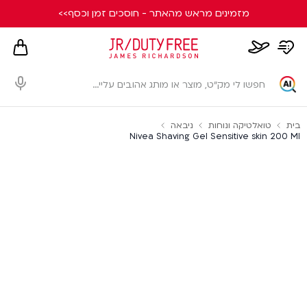
מזמינים מראש מהאתר - חוסכים זמן וכסף>>
hopping
whishlist
flight
card
page
dialog
בית
טואלטיקה ונוחות
ניבאה
Nivea Shaving Gel Sensitive skin 200 Ml