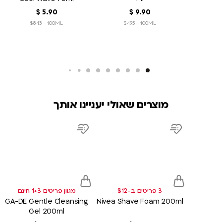
90
.
9
‏
$
90
.
5
‏
$
$8.43 - 100ML
$4.95 - 100ML
מוצרים שאולי יעניינו אותך
product
product
link
link
d
Add
Add
to
to
sh
wish
wish
list
list
3 פריטים ב-$12
מגוון פריטים 1+3 חינם
GA-DE Gentle Cleansing
Nivea Shave Foam 200ml
Gel 200ml