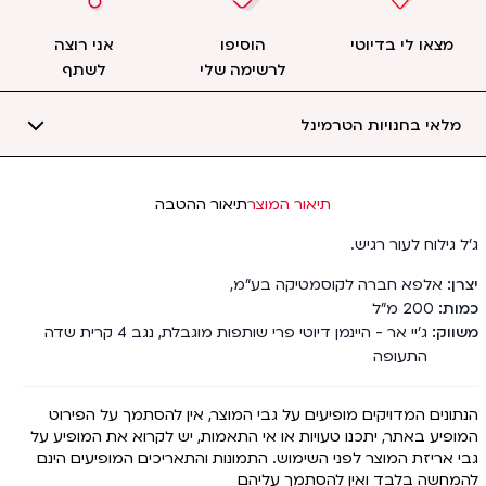
מצאו לי בדיוטי
הוסיפו
אני רוצה
לרשימה שלי
לשתף
מלאי בחנויות הטרמינל
תיאור המוצר
תיאור ההטבה
ג'ל גילוח לעור רגיש.
יצרן
אלפא חברה לקוסמטיקה בע"מ
,
כמות
200
מ"ל
משווק
ג'יי אר - היינמן דיוטי פרי שותפות מוגבלת, נגב 4 קרית שדה
התעופה
הנתונים המדויקים מופיעים על גבי המוצר, אין להסתמך על הפירוט
המופיע באתר, יתכנו טעויות או אי התאמות, יש לקרוא את המופיע על
גבי אריזת המוצר לפני השימוש. התמונות והתאריכים המופיעים הינם
להמחשה בלבד ואין להסתמך עליהם