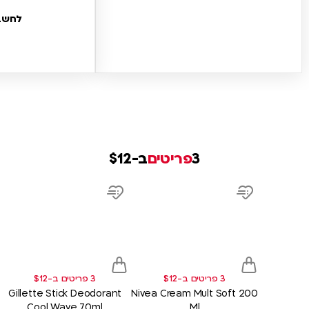
לחשבו
3
פריטים
ב-$12
product
product
link
link
d
Add
Add
to
to
sh
wish
wish
list
list
3 פריטים ב-$12
3 פריטים ב-$12
Gillette Stick Deodorant
Nivea Cream Mult Soft 200
Cool Wave 70ml
Ml