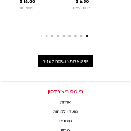
50
.
6
‏
$
00
.
16
‏
$
$8 - 100ML
$3.25 - 100ML
יש שאלות? נשמח לעזור
ג׳יימס ריצ׳רדסון
אודות
מועדון לקוחות
מותגים
מגזין