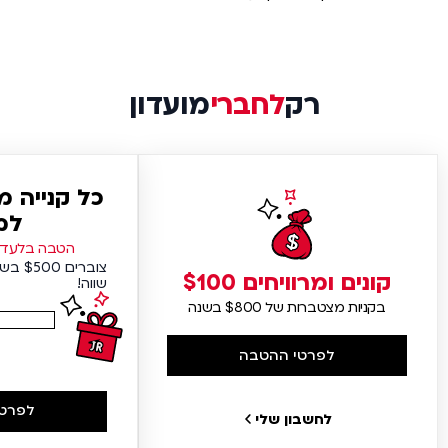
רק
לחברי
מועדון
כל קנייה 
למ
הטבה בלעדית
צוברים
קונים ומרוויחים $100
שווה!
בקניות מצטברות של $800 בשנה
לפרטי ההטבה
לפרטי
לחשבון שלי