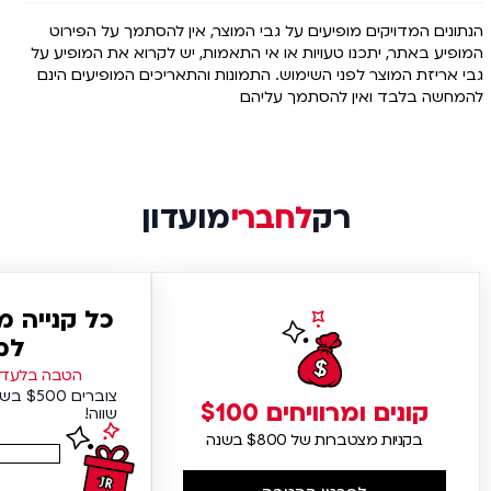
הנתונים המדויקים מופיעים על גבי המוצר, אין להסתמך על הפירוט
המופיע באתר, יתכנו טעויות או אי התאמות, יש לקרוא את המופיע על
גבי אריזת המוצר לפני השימוש. התמונות והתאריכים המופיעים הינם
להמחשה בלבד ואין להסתמך עליהם
רק
לחברי
מועדון
כל קנייה 
למ
הטבה בלעדית
צוברים
קונים ומרוויחים $100
שווה!
בקניות מצטברות של $800 בשנה