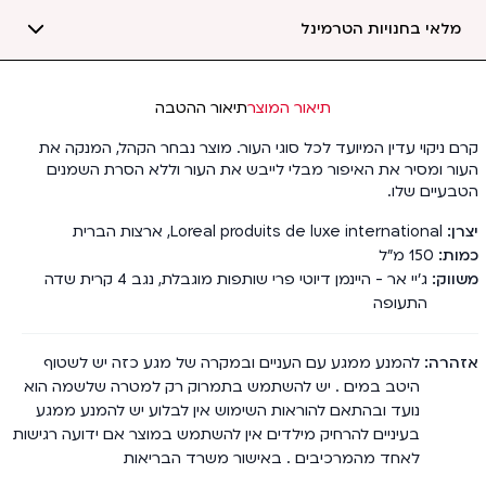
מלאי בחנויות הטרמינל
תיאור המוצר
תיאור ההטבה
קרם ניקוי עדין המיועד לכל סוגי העור. מוצר נבחר הקהל, המנקה את
העור ומסיר את האיפור מבלי לייבש את העור וללא הסרת השמנים
הטבעיים שלו.
יצרן
Loreal produits de luxe international
,
ארצות הברית
כמות
150
מ"ל
משווק
ג'יי אר - היינמן דיוטי פרי שותפות מוגבלת, נגב 4 קרית שדה
התעופה
אזהרה
להמנע ממגע עם העניים ובמקרה של מגע כזה יש לשטוף
היטב במים . יש להשתמש בתמרוק רק למטרה שלשמה הוא
נועד ובהתאם להוראות השימוש אין לבלוע יש להמנע ממגע
בעיניים להרחיק מילדים אין להשתמש במוצר אם ידועה רגישות
לאחד מהמרכיבים . באישור משרד הבריאות