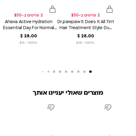
2 פריטים ב-$50
2 פריטים ב-$50
Ahava Active Hydration
Dr.pawpaw It Does It All 7in1
Essential Day For Normal
Hair Treatment Style Duo
To Dry Skin Moisturizer
Pack 100ml
00
.
28
‏
$
00
.
28
‏
$
50ml
$56 - 100ML
$28 - 100ML
מוצרים שאולי יעניינו אותך
product
product
link
link
d
Add
Add
to
to
sh
wish
wish
list
list