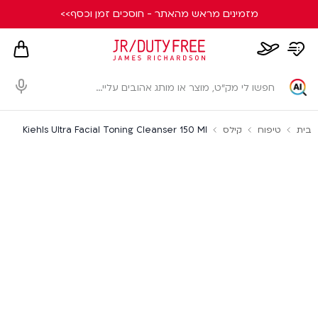
מזמינים מראש מהאתר - חוסכים זמן וכסף>>
hopping
whishlist
flight
card
page
dialog
בית
טיפוח
קילס
Kiehls Ultra Facial Toning Cleanser 150 Ml