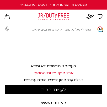
מזמינים מראש מהאתר - חוסכים זמן וכסף>>
hopping
whishlist
flight
card
page
dialog
העמוד שחיפשתם לא נמצא
אבל הכיף בדיוטי ממשיך!
יש לנו עוד המון דברים טובים עבורכם
לעמוד הבית
לאיזור האישי