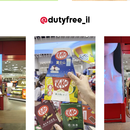
@
dutyfree_il