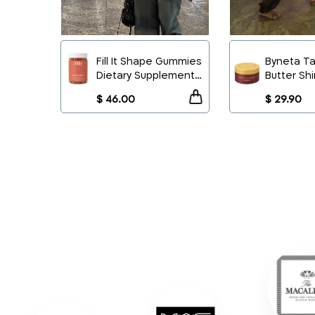
Fill It Shape Gummies
Byneta T
Dietary Supplement
Butter Sh
Button 2
Button 2
30unit
Effect
+
$ 29.90