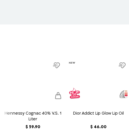
product
product
NEW
link
link
Add
Ad
to
to
h
wish
wi
list
list
Hennessy Cognac 40% V.S. 1
Dior Addict Lip Glow Lip Oil
Liter
00
.
46
‏
$
90
.
59
‏
$