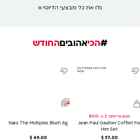
גלו את כל מבצעי הדיוטי
#
הכי
אהובים
החודש
product
product
DUTYFREE EDITION
link
link
NEW
d
Add
A
to
to
sh
wish
w
list
lis
מגוון פריטים: 2 ב-$100
Nars The Multiples Blush 8g
Jean Paul Gaultier Coffret Fo
Him Set
00
.
57
‏
$
00
.
49
‏
$