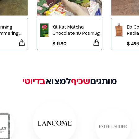
anning
Kit Kat Matcha
Eb C
immering
Chocolate 10 Pcs 113g
Radia
Button 2
Body 
+
+
$ 49.
מותגים
שכיף
למצוא
בדיוטי