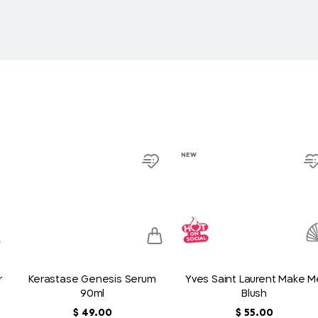
product
product
NEW
link
link
dd
Add
to
t
ish
wish
t
list
l
r
Kerastase Genesis Serum
Yves Saint Laurent Make M
90ml
Blush
00
.
55
‏
$
00
.
49
‏
$