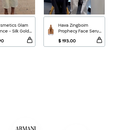
osmetics Glam
Hava Zingboim
nce - Silk Gold
Prophecy Face Serum
Button 2
Button 2
Oil 100ml
50ml
+
+
90
$ 193.00