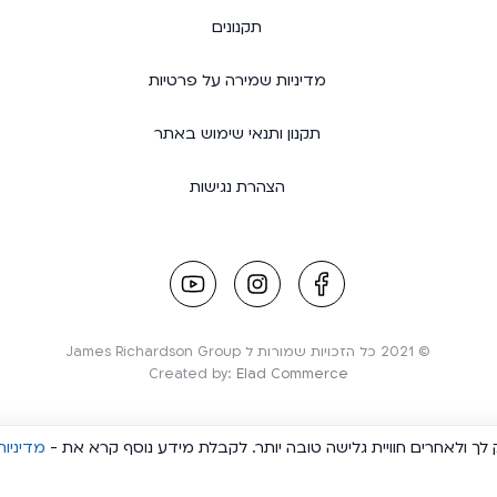
תקנונים
מדיניות שמירה על פרטיות
תקנון ותנאי שימוש באתר
הצהרת נגישות
youtube
instagram
facebook
link
link
link
© 2021 כל הזכויות שמורות ל James Richardson Group
Created by:
Elad Commerce
ך ולאחרים חוויית גלישה טובה יותר. לקבלת מידע נוסף קרא את -
מדיניות