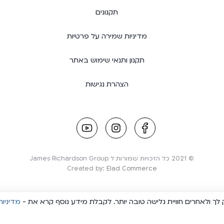
תקנונים
מדיניות שמירה על פרטיות
תקנון ותנאי שימוש באתר
הצהרת נגישות
youtube
instagram
facebook
link
link
link
© 2021 כל הזכויות שמורות ל James Richardson Group
Created by:
Elad Commerce
ך ולאחרים חוויית גלישה טובה יותר. לקבלת מידע נוסף קרא את -
מדיניות